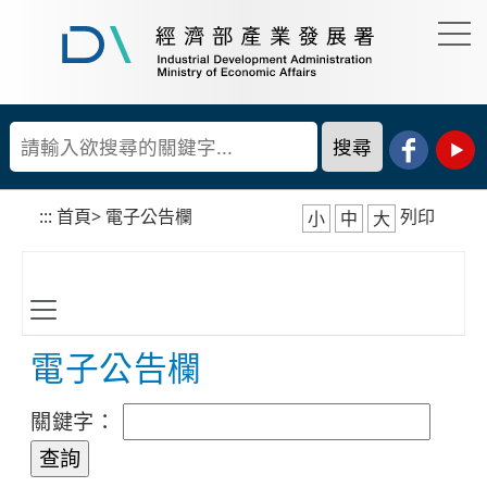
到
主
要
經
內
濟
容
部
產
區
業
塊
發
展
:::
首頁
>
電子公告欄
列印
小
中
大
署
電子公告欄
關鍵字：