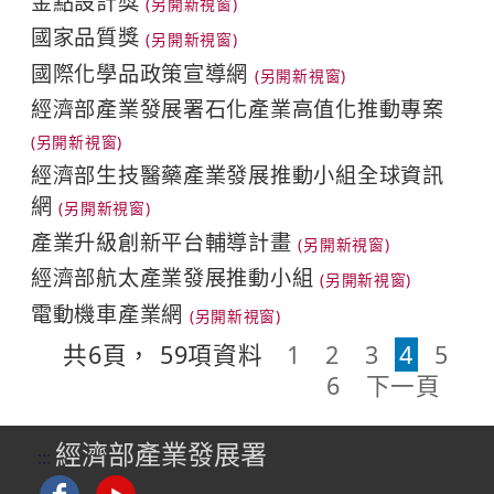
金點設計獎
國家品質獎
國際化學品政策宣導網
經濟部產業發展署石化產業高值化推動專案
經濟部生技醫藥產業發展推動小組全球資訊
網
產業升級創新平台輔導計畫
經濟部航太產業發展推動小組
電動機車產業網
共
6
頁，
59
項資料
1
2
3
4
5
6
下一頁
經濟部產業發展署
:::