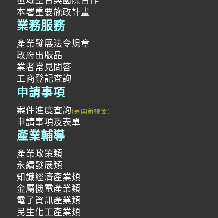
區域整合與國際合作
本署重要施政計畫
業務服務
產業發展法令規章
政府出版品
業者常見問答
工商登記查詢
申請事項
案件進度查詢
申請事項及表單
產業輔導
產業政策類
永續發展類
知識經濟產業類
金屬機電產業類
電子資訊產業類
民生化工產業類