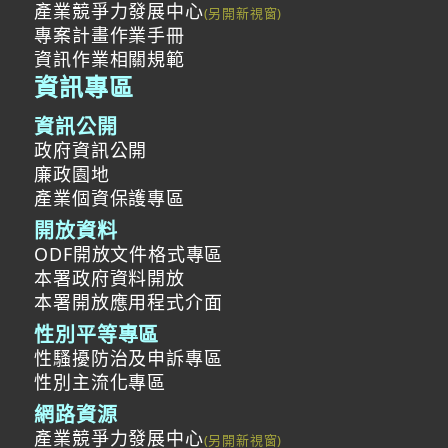
產業競爭力發展中心
專案計畫作業手冊
資訊作業相關規範
資訊專區
資訊公開
政府資訊公開
廉政園地
產業個資保護專區
開放資料
ODF開放文件格式專區
本署政府資料開放
本署開放應用程式介面
性別平等專區
性騷擾防治及申訴專區
性別主流化專區
網路資源
產業競爭力發展中心