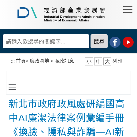
到
主
要
經
內
濟
容
部
產
區
業
塊
發
展
:::
首頁
>
廉政園地
>
廉政訊息
列印
小
中
大
署
新北市政府政風處研編國高
中AI廉潔法律案例彙編手冊
《換臉、隱私與詐騙—AI新