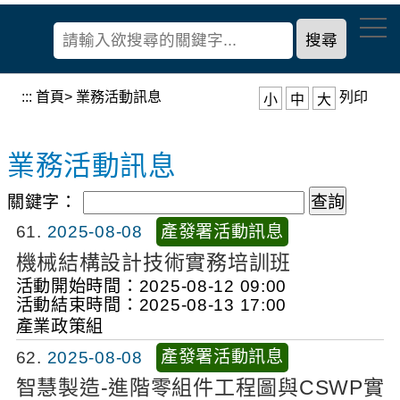
到
經
主
濟
要
部
內
產
容
:::
首頁
>
業務活動訊息
列印
小
中
大
業
區
發
塊
展
業務活動訊息
署
關鍵字：
產發署活動訊息
61
2025-08-08
機械結構設計技術實務培訓班
活動開始時間：2025-08-12 09:00
活動結束時間：2025-08-13 17:00
產業政策組
產發署活動訊息
62
2025-08-08
智慧製造-進階零組件工程圖與CSWP實