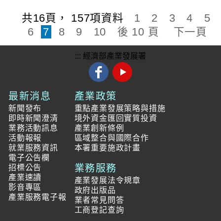
共
16
頁，
157
項資料
1
2
3
4
5
6
7
8
9
10
後 10 頁
下一頁
:::
經濟部產業發展署
最新消息
產業政策
新聞發布
重點產業發展策略與措施
即時新聞澄清
境外資金匯回實質投資
業務活動訊息
產業創新條例
活動報報
區域整合與國際合作
就業服務資訊
本署重要施政計畫
電子公告欄
業務服務
招標公告
產業速讀
產業發展法令規章
影音專區
政府出版品
產業服務電子報
業者常見問答
工商登記查詢