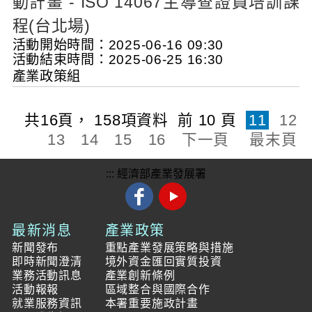
動計畫 - ISO 14067主導查證員培訓課
程(台北場)
活動開始時間：2025-06-16 09:30
活動結束時間：2025-06-25 16:30
產業政策組
共
16
頁，
158
項資料
前 10 頁
11
12
13
14
15
16
下一頁
最末頁
:::
經濟部產業發展署
最新消息
產業政策
新聞發布
重點產業發展策略與措施
即時新聞澄清
境外資金匯回實質投資
業務活動訊息
產業創新條例
活動報報
區域整合與國際合作
就業服務資訊
本署重要施政計畫