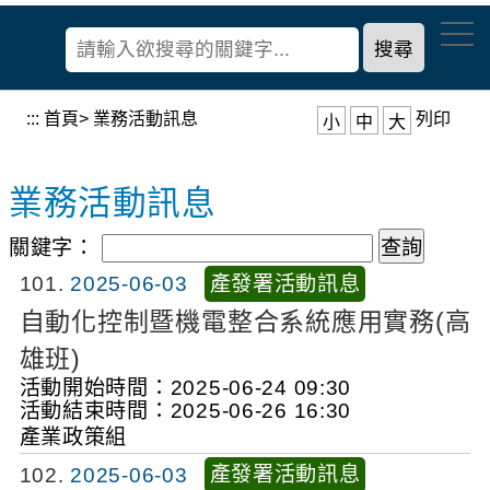
到
經
主
濟
要
部
內
產
容
:::
首頁
>
業務活動訊息
列印
小
中
大
業
區
發
塊
展
業務活動訊息
署
關鍵字：
產發署活動訊息
101
2025-06-03
自動化控制暨機電整合系統應用實務(高
雄班)
活動開始時間：2025-06-24 09:30
活動結束時間：2025-06-26 16:30
產業政策組
產發署活動訊息
102
2025-06-03