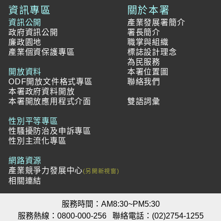
資訊專區
關於本署
資訊公開
產業發展署簡介
政府資訊公開
署長簡介
廉政園地
職掌與組織
產業個資保護專區
標誌設計理念
為民服務
開放資料
本署位置圖
ODF開放文件格式專區
聯絡我們
本署政府資料開放
本署開放應用程式介面
雙語詞彙
性別平等專區
性騷擾防治及申訴專區
性別主流化專區
網路資源
產業競爭力發展中心
相關連結
服務時間：AM8:30~PM5:30
服務熱線：0800-000-256
聯絡電話：(02)2754-1255