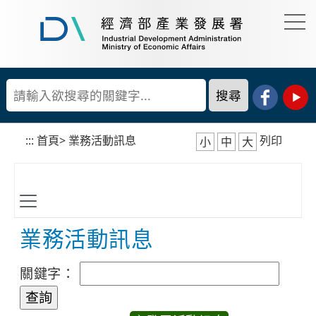
到
主
要
經
內
濟
容
部
產
區
業
塊
發
展
:::
首頁
>
業務活動訊息
列印
小
中
大
署
業務活動訊息
關鍵字：