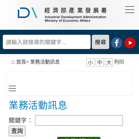
到
主
要
經
內
濟
容
部
產
區
業
塊
發
展
:::
首頁
>
業務活動訊息
列印
小
中
大
署
業務活動訊息
關鍵字：