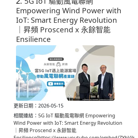
5G IoT 驅動風電聯網
2.
Empowering Wind Power with
IoT: Smart Energy Revolution
｜昇頻 Proscend x 永餘智能
Ensilience
更新日期：2026-05-15
相關連結：
5G IoT 驅動風電聯網 Empowering
Wind Power with IoT: Smart Energy Revolution
｜昇頻 Proscend x 永餘智能
Ensilience(https://www.youtube.com/embed/ZYbVjkI